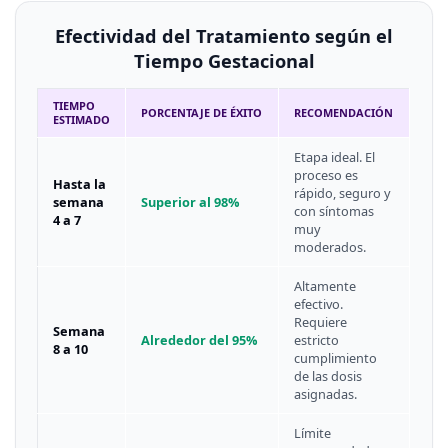
Efectividad del Tratamiento según el
Tiempo Gestacional
TIEMPO
PORCENTAJE DE ÉXITO
RECOMENDACIÓN
ESTIMADO
Etapa ideal. El
proceso es
Hasta la
rápido, seguro y
semana
Superior al 98%
con síntomas
4 a 7
muy
moderados.
Altamente
efectivo.
Requiere
Semana
Alrededor del 95%
estricto
8 a 10
cumplimiento
de las dosis
asignadas.
Límite