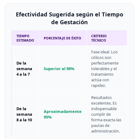
Efectividad Sugerida según el Tiempo
de Gestación
TIEMPO
CRITERIO
PORCENTAJE DE ÉXITO
ESTIMADO
TÉCNICO
Fase ideal. Los
cólicos son
De la
perfectamente
semana
Superior al 98%
tolerables y el
4 a la 7
tratamiento
actúa con
rapidez.
Resultados
excelentes. Es
De la
indispensable
Aproximadamente
semana
cumplir de
95%
8 a la 10
forma exacta las
pautas de
administración.